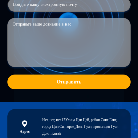
Отправить
Нет, нет, нет.17Улица Цзи Цай, район Сонг Ганг,
город Цин Си, город Донг Гуан, провинция Гуан
Адрес
Донг, Китай