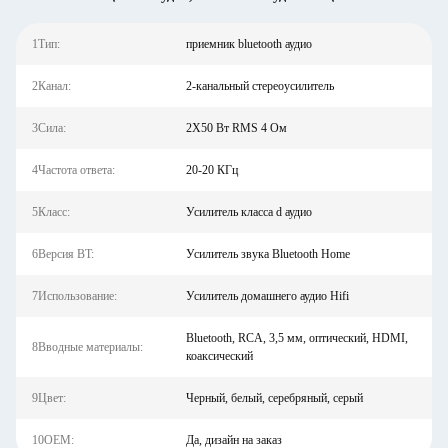
1Тип:
приемник bluetooth аудио
2Канал:
2-канальный стереоусилитель
3Сила:
2X50 Вт RMS 4 Ом
4Частота ответа:
20-20 КГц
5Класс:
Усилитель класса d аудио
6Версия BT:
Усилитель звука Bluetooth Home
7Использование:
Усилитель домашнего аудио Hifi
Bluetooth, RCA, 3,5 мм, оптический, HDMI,
8Вводные материалы:
коаксический
9Цвет:
Черный, белый, серебряный, серый
10OEM:
Да, дизайн на заказ