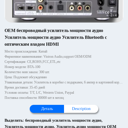
2
/
4
OEM беспроводный усилитель мощности аудио
Усилитель мощности аудио Усилитель Bluetooth с
оптическим входом HDMI
Место происхождения: Китай
Фирменное наименование: Vistron Audio,support OEM/ODM
Сертификация: CE,ROHS,FCC,ETL,etc
Номер модели: BTA-100
Количество мин заказа: 300 шт.
Цена: Подлежит обсуждению
Упаковывая детали: Усилитель в коробке с подарками, 6 ампер в картонной коробке
Время доставки: 35-45 дней
Условия оплаты: T/T, L/C, Western Union, Paypal
Поставка способности: 80000 шт в месяц
Деталь
Description
Выделить:
беспроводный усилитель мощности аудио
,
Усилитель мощности аудио
,
Усилитель аудио мощности OEM