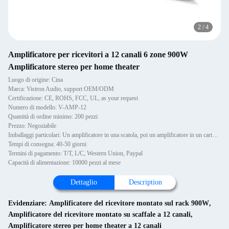
2
/
4
Amplificatore per ricevitori a 12 canali 6 zone 900W
Amplificatore stereo per home theater
Luogo di origine: Cina
Marca: Vistron Audio, support OEM/ODM
Certificazione: CE, ROHS, FCC, UL, as your request
Numero di modello: V-AMP-12
Quantità di ordine minimo: 200 pezzi
Prezzo: Negoziabile
Imballaggi particolari: Un amplificatore in una scatola, poi un amplificatore in un cartone.
Tempi di consegna: 40-50 giorni
Termini di pagamento: T/T, L/C, Western Union, Paypal
Capacità di alimentazione: 10000 pezzi al mese
Dettaglio
Description
Evidenziare:
Amplificatore del ricevitore montato sul rack 900W
,
Amplificatore del ricevitore montato su scaffale a 12 canali
,
Amplificatore stereo per home theater a 12 canali