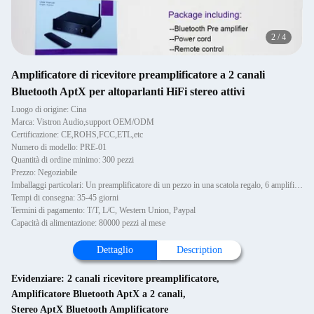
2
/
4
Amplificatore di ricevitore preamplificatore a 2 canali
Bluetooth AptX per altoparlanti HiFi stereo attivi
Luogo di origine: Cina
Marca: Vistron Audio,support OEM/ODM
Certificazione: CE,ROHS,FCC,ETL,etc
Numero di modello: PRE-01
Quantità di ordine minimo: 300 pezzi
Prezzo: Negoziabile
Imballaggi particolari: Un preamplificatore di un pezzo in una scatola regalo, 6 amplificatori in una cartoncina
Tempi di consegna: 35-45 giorni
Termini di pagamento: T/T, L/C, Western Union, Paypal
Capacità di alimentazione: 80000 pezzi al mese
Dettaglio
Description
Evidenziare:
2 canali ricevitore preamplificatore
,
Amplificatore Bluetooth AptX a 2 canali
,
Stereo AptX Bluetooth Amplificatore