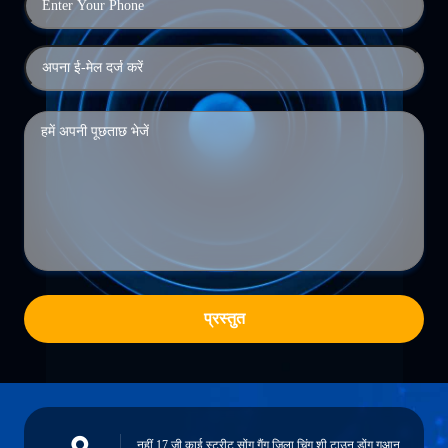
प्रस्तुत
नहीं.17,जी काई स्ट्रीट,सोंग गैंग जिला,चिंग शी टाउन,डोंग गुआन