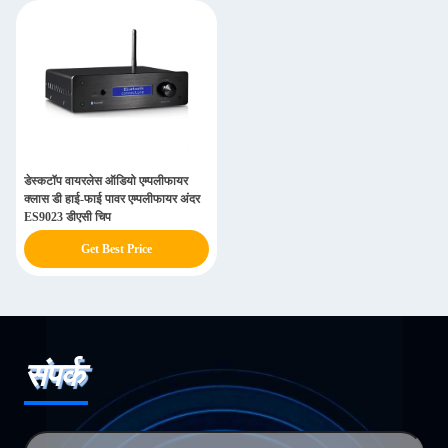
डेस्कटॉप वायरलेस ऑडियो एम्पलीफायर
क्लास डी हाई-फाई पावर एम्पलीफायर अंदर
ES9023 डीएसी चिप
Get Best Price
संपर्क