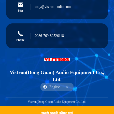
tony@vistron-audio.com
ईमेल
0086-769-82526118
Phone
Vistron(Dong Guan) Audio Equipment Co.,
Ltd.
Vistron(Dong Guan) Audio Equipment Co., Ltd.
सबसे अच्छी कीमत पाएं
Get a Quote