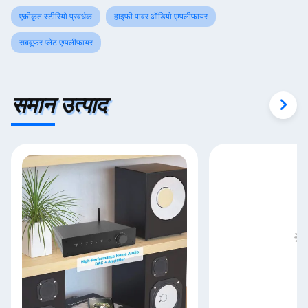
एकीकृत स्टीरियो प्रवर्धक
हाइफी पावर ऑडियो एम्पलीफायर
सबवूफर प्लेट एम्पलीफायर
समान उत्पाद