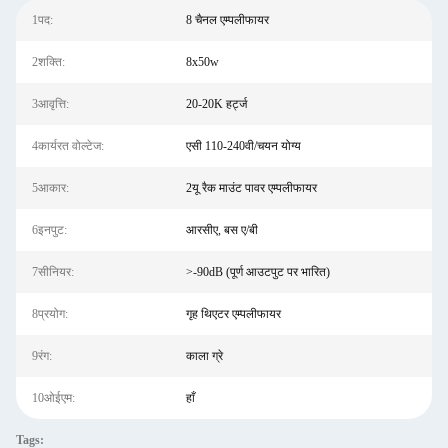
1पद:
8 चैनल एम्पलीफायर
2शक्ति:
8x50w
3आवृत्ति:
20-20K हर्ट्ज
4कार्यरत वोल्टेज:
एसी 110-240वी/चयन योग्य
5आकार:
2यू रैक माउंट पावर एम्पलीफायर
6इनपुट:
आरसीए, बस ए/बी
7सीनियर:
>-90dB (पूर्ण आउटपुट पर भारित)
8प्रयोग:
गृह थिएटर एम्पलीफायर
9रंग:
काला ग्रे
10ओईएम:
हाँ
Tags: