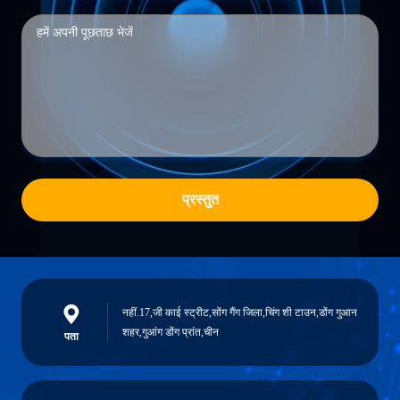
प्रस्तुत
नहीं.17,जी काई स्ट्रीट,सोंग गैंग जिला,चिंग शी टाउन,डोंग गुआन
शहर,गुआंग डोंग प्रांत,चीन
पता