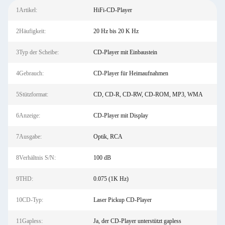
1Artikel:
HiFi-CD-Player
2Häufigkeit:
20 Hz bis 20 K Hz
3Typ der Scheibe:
CD-Player mit Einbaustein
4Gebrauch:
CD-Player für Heimaufnahmen
5Stützformat:
CD, CD-R, CD-RW, CD-ROM, MP3, WMA
6Anzeige:
CD-Player mit Display
7Ausgabe:
Optik, RCA
8Verhältnis S/N:
100 dB
9THD:
0.075 (1K Hz)
10CD-Typ:
Laser Pickup CD-Player
11Gapless:
Ja, der CD-Player unterstützt gapless