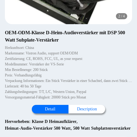
2
/
4
OEM-ODM-Klasse D-Heim-Audioverstärker mit DSP 500
Watt Subplate-Verstärker
Herkunftsort: China
Markenname: Vistron Audio, support OEM/ODM
Zertifizierung: CE, ROHS, FCC, UL, as your request
Modellnummer: Verstärker der VS-Serie
Min Bestellmenge: 200 Stück
Preis: Verhandlungsfähig
Verpackung Informationen: Ein Stück Verstärker in einer Schachtel, dann zwei Stück in einem Karton.
Lieferzeit: 40 bis 50 Tage
Zahlungsbedingungen: T/T, L/C, Western Union, Paypal
Versorgungsmaterial-Fähigkeit: 20000 Stück pro Monat
Detail
Description
Hervorheben:
Klasse D Heimaufklärer
,
Heimat-Audio-Verstärker 500 Watt
,
500 Watt Subplattenverstärker