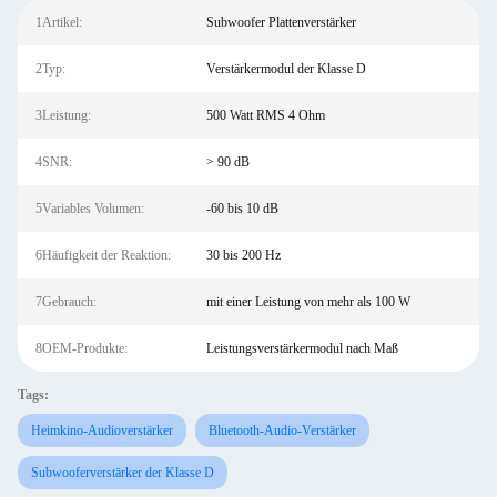
1Artikel:
Subwoofer Plattenverstärker
2Typ:
Verstärkermodul der Klasse D
3Leistung:
500 Watt RMS 4 Ohm
4SNR:
> 90 dB
5Variables Volumen:
-60 bis 10 dB
6Häufigkeit der Reaktion:
30 bis 200 Hz
7Gebrauch:
mit einer Leistung von mehr als 100 W
8OEM-Produkte:
Leistungsverstärkermodul nach Maß
Tags:
Heimkino-Audioverstärker
Bluetooth-Audio-Verstärker
Subwooferverstärker der Klasse D