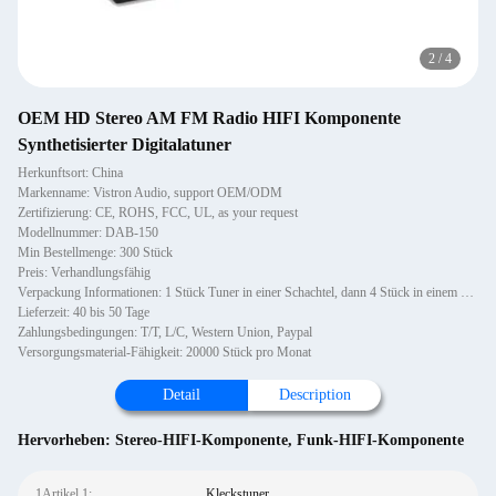
2
/
4
OEM HD Stereo AM FM Radio HIFI Komponente
Synthetisierter Digitalatuner
Herkunftsort: China
Markenname: Vistron Audio, support OEM/ODM
Zertifizierung: CE, ROHS, FCC, UL, as your request
Modellnummer: DAB-150
Min Bestellmenge: 300 Stück
Preis: Verhandlungsfähig
Verpackung Informationen: 1 Stück Tuner in einer Schachtel, dann 4 Stück in einem Karton.
Lieferzeit: 40 bis 50 Tage
Zahlungsbedingungen: T/T, L/C, Western Union, Paypal
Versorgungsmaterial-Fähigkeit: 20000 Stück pro Monat
Detail
Description
Hervorheben:
Stereo-HIFI-Komponente
,
Funk-HIFI-Komponente
1Artikel 1:
Kleckstuner