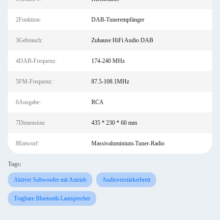
2Funktion:
DAB-Tunerempfänger
3Gebrauch:
Zuhause HiFi Audio DAB
4DAB-Frequenz:
174-240 MHz
5FM-Frequenz:
87.5-108.1MHz
6Ausgabe:
RCA
7Dimension:
435 * 230 * 60 mm
8Entwurf:
Massivaluminium-Tuner-Radio
Tags:
Aktiver Subwoofer mit Antrieb
Audioverstärkerbrett
Tragbare Bluetooth-Lautsprecher