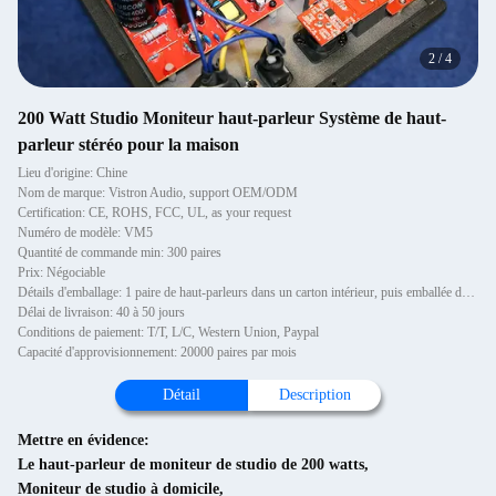
2
/
4
200 Watt Studio Moniteur haut-parleur Système de haut-
parleur stéréo pour la maison
Lieu d'origine: Chine
Nom de marque: Vistron Audio, support OEM/ODM
Certification: CE, ROHS, FCC, UL, as your request
Numéro de modèle: VM5
Quantité de commande min: 300 paires
Prix: Négociable
Détails d'emballage: 1 paire de haut-parleurs dans un carton intérieur, puis emballée dans un carton.
Délai de livraison: 40 à 50 jours
Conditions de paiement: T/T, L/C, Western Union, Paypal
Capacité d'approvisionnement: 20000 paires par mois
Détail
Description
Mettre en évidence:
Le haut-parleur de moniteur de studio de 200 watts
,
Moniteur de studio à domicile
,