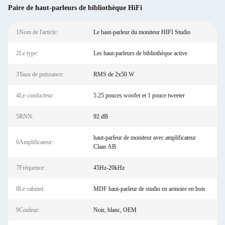
Paire de haut-parleurs de bibliothèque HiFi
1Nom de l'article:
Le haut-parleur du moniteur HIFI Studio
2Le type:
Les haut-parleurs de bibliothèque active
3Taux de puissance:
RMS de 2x50 W
4Le conducteur:
5.25 pouces woofer et 1 pouce tweeter
5RNN:
92 dB
haut-parleur de moniteur avec amplificateur
6Amplificateur:
Claas AB
7Fréquence:
45Hz-20kHz
8Le cabinet:
MDF haut-parleur de studio en armoire en bois
9Couleur:
Noir, blanc, OEM