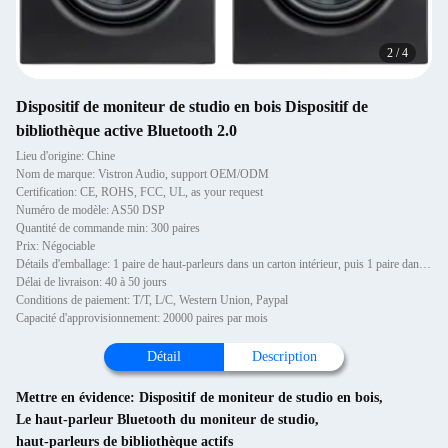
2
/
4
Dispositif de moniteur de studio en bois Dispositif de
bibliothèque active Bluetooth 2.0
Lieu d'origine: Chine
Nom de marque: Vistron Audio, support OEM/ODM
Certification: CE, ROHS, FCC, UL, as your request
Numéro de modèle: AS50 DSP
Quantité de commande min: 300 paires
Prix: Négociable
Détails d'emballage: 1 paire de haut-parleurs dans un carton intérieur, puis 1 paire dans un carton extérieur.
Délai de livraison: 40 à 50 jours
Conditions de paiement: T/T, L/C, Western Union, Paypal
Capacité d'approvisionnement: 20000 paires par mois
Détail
Description
Mettre en évidence:
Dispositif de moniteur de studio en bois
,
Le haut-parleur Bluetooth du moniteur de studio
,
haut-parleurs de bibliothèque actifs