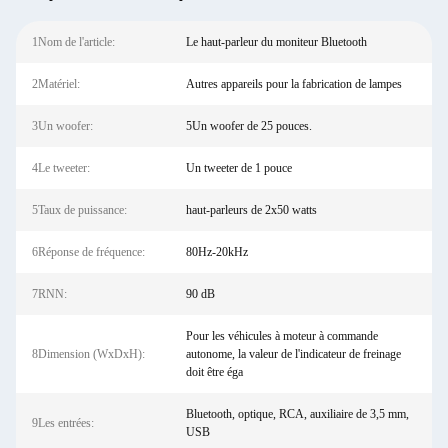
1Nom de l'article:
Le haut-parleur du moniteur Bluetooth
2Matériel:
Autres appareils pour la fabrication de lampes
3Un woofer:
5Un woofer de 25 pouces.
4Le tweeter:
Un tweeter de 1 pouce
5Taux de puissance:
haut-parleurs de 2x50 watts
6Réponse de fréquence:
80Hz-20kHz
7RNN:
90 dB
Pour les véhicules à moteur à commande
8Dimension (WxDxH):
autonome, la valeur de l'indicateur de freinage
doit être éga
Bluetooth, optique, RCA, auxiliaire de 3,5 mm,
9Les entrées:
USB