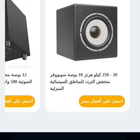
20 - 250 كيلو هرتز 10 بوصة سوبووفر
12 بوصة محركات مزدوجة ال
منخفض التردد للمناطق السينمائية
الصوتية 500 واط خشبية مكب
المنزلية
النشطة M
 على أفضل سعر
احصل على أفضل سعر