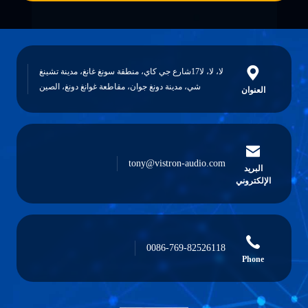
لا، لا، لا17شارع جي كاي، منطقة سونغ غانغ، مدينة تشينغ
شي، مدينة دونغ جوان، مقاطعة غوانغ دونغ، الصين
ان
tony@vistron-audio.com
يد
روني
0086-769-82526118
P