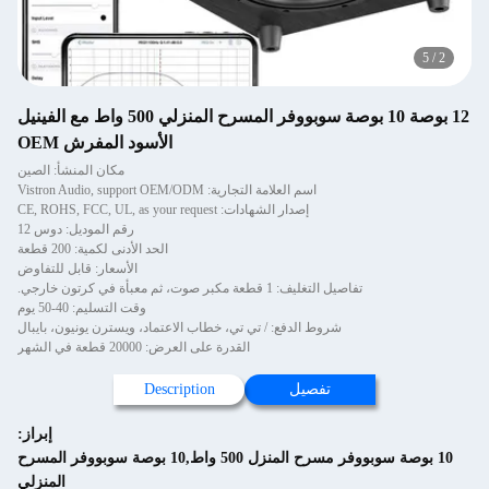
12 بوصة 10 بوصة سوبووفر المسرح المنزلي 500 واط مع الفينيل
الأسود المفرش OEM
مكان المنشأ: الصين
اسم العلامة التجارية: Vistron Audio, support OEM/ODM
إصدار الشهادات: CE, ROHS, FCC, UL, as your request
رقم الموديل: دوس 12
الحد الأدنى لكمية: 200 قطعة
الأسعار: قابل للتفاوض
تفاصيل التغليف: 1 قطعة مكبر صوت، ثم معبأة في كرتون خارجي.
وقت التسليم: 40-50 يوم
شروط الدفع: / تي تي، خطاب الاعتماد، ويسترن يونيون، بايبال
القدرة على العرض: 20000 قطعة في الشهر
تفصيل
Description
إبراز:
10 بوصة سوبووفر مسرح المنزل 500 واط,10 بوصة سوبووفر المسرح
المنزلي