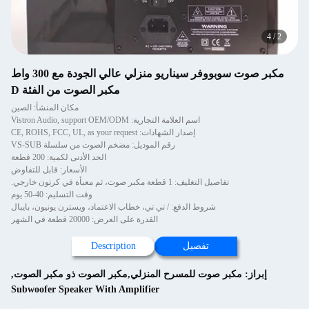
مكبر صوت سوبووفر سيناريو منزلي عالي الجودة مع 300 واط
مكبر الصوت من الفئة D
مكان المنشأ: الصين
اسم العلامة التجارية: Vistron Audio, support OEM/ODM
إصدار الشهادات: CE, ROHS, FCC, UL, as your request
رقم الموديل: مضخم الصوت من سلسلة VS-SUB
الحد الأدنى لكمية: 200 قطعة
الأسعار: قابل للتفاوض
تفاصيل التغليف: 1 قطعة مكبر صوت، ثم معبأة في كرتون خارجي.
وقت التسليم: 40-50 يوم
شروط الدفع: / تي تي، خطاب الاعتماد، ويسترن يونيون، بايبال
القدرة على العرض: 20000 قطعة في الشهر
تفصيل
Description
ز:
مكبر صوت للمسرح المنزلي,مكبر الصوت ذو مكبر الصوت
,
Subwoofer Speaker With Amplifier