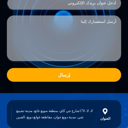
إرسال
لا، لا، لا17شارع جي كاي، منطقة سونغ غانغ، مدينة تشينغ
شي، مدينة دونغ جوان، مقاطعة غوانغ دونغ، الصين
ان