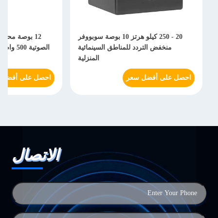
20 - 250 كيلو هرتز 10 بوصة سوبووفر
12 بوصة محركات مزدوجة ال
منخفض التردد للمناطق السينمائية
الصوتية 500 واط خشبية مكب
المنزلية
النشطة M
 على أفضل سعر
احصل على أفضل سعر
الاتصال