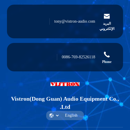
tony@vistron-audio.com
يد
روني
0086-769-82526118
P
Vistron(Dong Guan) Audio Equipment
Ltd.