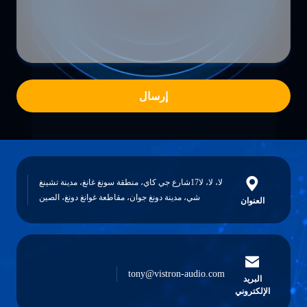
إرسال
لا، لا، لا17شارع جي كاي، منطقة سونغ غانغ، مدينة تشينغ
شي، مدينة دونغ جوان، مقاطعة غوانغ دونغ، الصين
العنوان
tony@vistron-audio.com
البريد
الإلكتروني