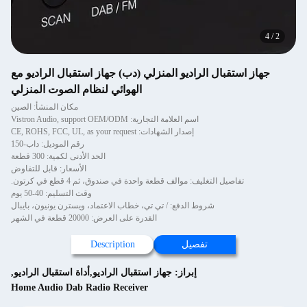
4
/
2
جهاز استقبال الراديو المنزلي (دب) جهاز استقبال الراديو مع
الهوائي لنظام الصوت المنزلي
مكان المنشأ: الصين
اسم العلامة التجارية: Vistron Audio, support OEM/ODM
إصدار الشهادات: CE, ROHS, FCC, UL, as your request
رقم الموديل: داب-150
الحد الأدنى لكمية: 300 قطعة
الأسعار: قابل للتفاوض
تفاصيل التغليف: موالف قطعة واحدة في صندوق، ثم 4 قطع في كرتون.
وقت التسليم: 40-50 يوم
شروط الدفع: / تي تي، خطاب الاعتماد، ويسترن يونيون، بايبال
القدرة على العرض: 20000 قطعة في الشهر
تفصيل
Description
إبراز:
جهاز استقبال الراديو,أداة استقبال الراديو
,
Home Audio Dab Radio Receiver