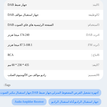
1البند:
جهاز ضبط DAB
2الوظيفة:
جهاز استقبال موالف DAB
3استخدام:
الصفحة الرئيسية هاي فاي الصوت DAB
4تردد DAB:
174-240 ميجا هرتز
5تردد FM:
87.5-108.1 ميجا هرتز
6انتاج |:
RCA
7البعد:
435 * 230 * 60 مم
8التصميم:
راديو موالف من الألومنيوم الصلب
Tags:
أجهزة تشغيل القرص المضغوط المنزلي,جهاز ضبط DAB,جهاز استقبال مكبر الصوت
جهاز استقبال الراديو,أداة استقبال الراديو
Audio Amplifier Receiver