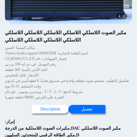
اسلكي اللاسلكي اللاسلكي اللاسلكي اللاسلكي
اللاسلكي اللاسلكي اللاسلكي اللاسلكي
مكان المنشأ: الصين
اسم العلامة التجارية: Vistron Audio,support OEM/ODM
إصدار الشهادات: CE,ROHS,FCC,ETL,etc
رقم الموديل: في دي ايه-100 بي تي
الحد الأدنى لكمية: 300 قطعة
الأسعار: قابل للتفاوض
طعة واحدة في صندوق هدايا، 6 قطع أمبير في كرتون
وقت التسليم: 35-45 يوم
شروط الدفع: T / T ، L / C ، ويسترن يونيون ، باي بال
القدرة على العرض: 80000 قطعة شهريا
تفصيل
Description
إبراز:
مكبر الصوت اللاسلكي DAC,مكبرات الصوت اللاسلكية من الدرجة
D,مكبر الطاقة الرقمي للمتحدثين السلبيين