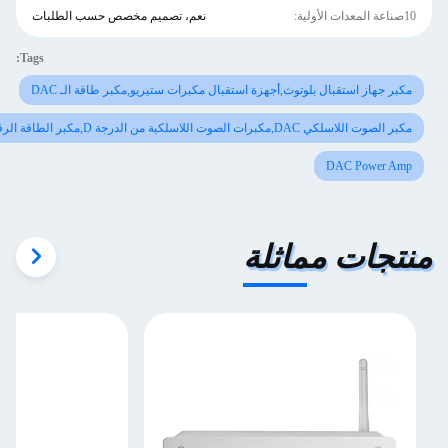
نعم، تصميم مخصص حسب الطلبات
Tags:
لوتوث,أجهزة استقبال مكبرات ستيريو,مكبر طاقة الـ DAC
تحدثين السلبيين
ماثلة