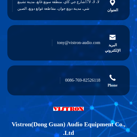
لا، لا، لا17شارع جي كاي، منطقة سونغ غانغ، مدينة تشينغ
شي، مدينة دونغ جوان، مقاطعة غوانغ دونغ، الصين
tony@vistron-audio.c
0086-769-825261
Vistron(Dong Guan) Audio Equi
Ltd.