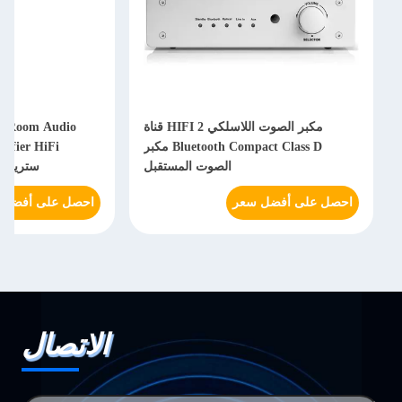
مكبر الصوت اللاسلكي HIFI 2 قناة
Bluetooth WiFi Multi Room Audio
Bluetooth Compact Class D مكبر
Streamer Amplifier HiFi ستيريو
الصوت المستقبل
ستريمينغ مكبر صوتي مستقبل
فضل سعر
احصل على أفضل سعر
الاتصال