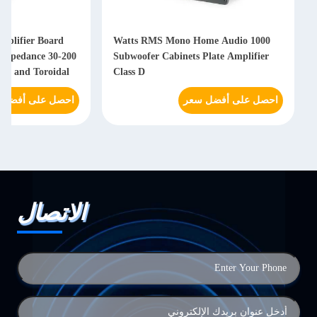
ass D Subwoofer Amplifier Board
1000 Watts RMS Mono Home Aud
th 4 Ohm Output Impedance 30-200
Subwoofer Cabinets Plate Am
 Frequency Response and Toroidal
Class D
wer Supply
ى أفضل سعر
احصل على أفضل سعر
الاتصال