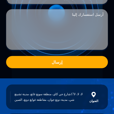
إرسال
لا، لا، لا17شارع جي كاي، منطقة سونغ غانغ، مدينة تشينغ
شي، مدينة دونغ جوان، مقاطعة غوانغ دونغ، الصين