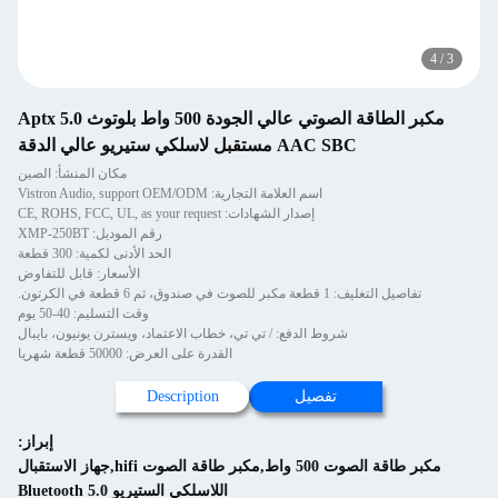
مكبر الطاقة الصوتي عالي الجودة 500 واط بلوتوث 5.0 Aptx
AAC SBC مستقبل لاسلكي ستيريو عالي الدقة
مكان المنشأ: الصين
اسم العلامة التجارية: Vistron Audio, support OEM/ODM
إصدار الشهادات: CE, ROHS, FCC, UL, as your request
رقم الموديل: XMP-250BT
الحد الأدنى لكمية: 300 قطعة
الأسعار: قابل للتفاوض
ليف: 1 قطعة مكبر للصوت في صندوق، ثم 6 قطعة في الكرتون.
وقت التسليم: 40-50 يوم
شروط الدفع: / تي تي، خطاب الاعتماد، ويسترن يونيون، بايبال
القدرة على العرض: 50000 قطعة شهريا
تفصيل
Description
إبراز:
مكبر طاقة الصوت 500 واط,مكبر طاقة الصوت hifi,جهاز الاستقبال
اللاسلكي الستيريو Bluetooth 5.0