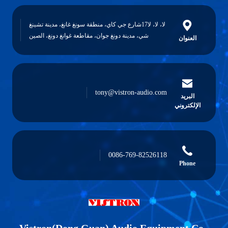
لا، لا، لا17شارع جي كاي، منطقة سونغ غانغ، مدينة تشينغ
شي، مدينة دونغ جوان، مقاطعة غوانغ دونغ، الصين
وان
tony@vistron-audio.com
يد
روني
0086-769-82526118
Ph