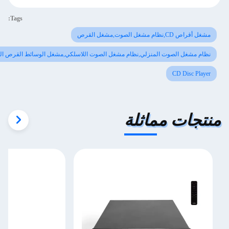
Tags:
ص CD,نظام مشغل الصوت,مشغل القرص
م مشغل الصوت المنزلي,نظام مشغل الصوت اللاسلكي,مشغل الوسائط القرص المضغوط
CD Disc Pla
جات مماثلة