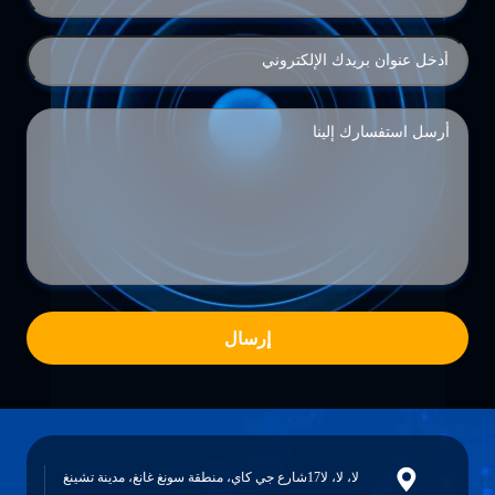
إرسال
لا، لا، لا17شارع جي كاي، منطقة سونغ غانغ، مدينة تشينغ