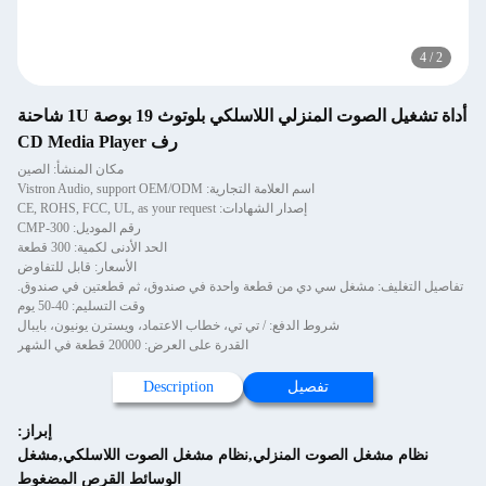
4
أداة تشغيل الصوت المنزلي اللاسلكي بلوتوث 19 بوصة 1U شاحنة
رف CD Media Player
مكان المنشأ: الصين
اسم العلامة التجارية: Vistron Audio, support OEM/ODM
إصدار الشهادات: CE, ROHS, FCC, UL, as your request
رقم الموديل: CMP-300
الحد الأدنى لكمية: 300 قطعة
الأسعار: قابل للتفاوض
 التغليف: مشغل سي دي من قطعة واحدة في صندوق، ثم قطعتين في صندوق.
وقت التسليم: 40-50 يوم
شروط الدفع: / تي تي، خطاب الاعتماد، ويسترن يونيون، بايبال
القدرة على العرض: 20000 قطعة في الشهر
تفصيل
Description
إبراز:
نظام مشغل الصوت المنزلي,نظام مشغل الصوت اللاسلكي,مشغل
الوسائط القرص المضغوط