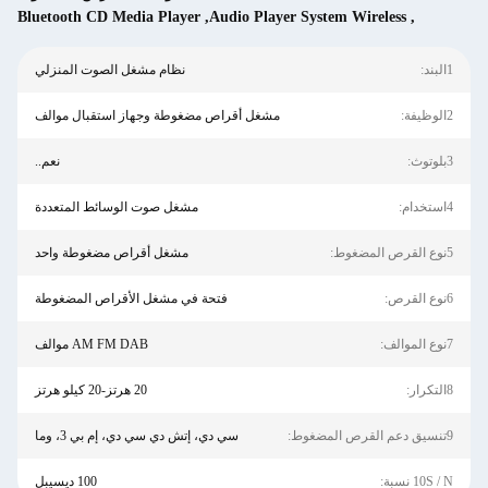
Bluetooth CD Media Player
,
Audio Player System Wireless
,
نظام مشغل الصوت المنزلي
مشغل أقراص مضغوطة وجهاز استقبال موالف
نعم..
مشغل صوت الوسائط المتعددة
مشغل أقراص مضغوطة واحد
فتحة في مشغل الأقراص المضغوطة
AM FM DAB موالف
20 هرتز-20 كيلو هرتز
سي دي، إتش دي سي دي، إم بي 3، وما
نسبة:
100 ديسيبل