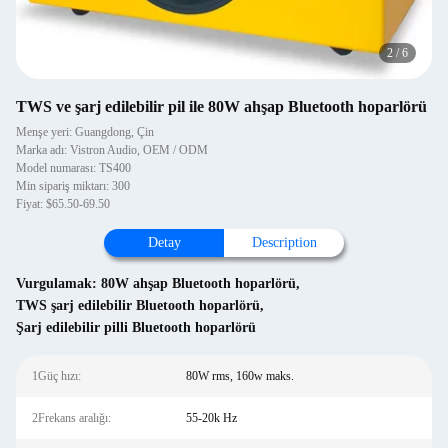
2
/
6
TWS ve şarj edilebilir pil ile 80W ahşap Bluetooth hoparlörü
Menşe yeri: Guangdong, Çin
Marka adı: Vistron Audio, OEM / ODM
Model numarası: TS400
Min sipariş miktarı: 300
Fiyat: $65.50-69.50
Detay
Description
Vurgulamak:
80W ahşap Bluetooth hoparlörü
,
TWS şarj edilebilir Bluetooth hoparlörü
,
Şarj edilebilir pilli Bluetooth hoparlörü
1Güç hızı:
80W rms, 160w maks.
2Frekans aralığı:
55-20k Hz