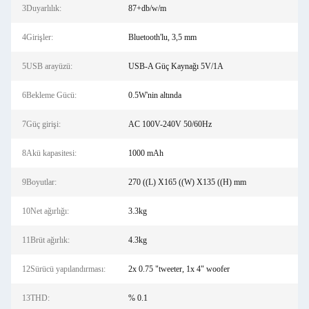
3Duyarlılık:
87+db/w/m
4Girişler:
Bluetooth'lu, 3,5 mm
5USB arayüzü:
USB-A Güç Kaynağı 5V/1A
6Bekleme Gücü:
0.5W'nin altında
7Güç girişi:
AC 100V-240V 50/60Hz
8Akü kapasitesi:
1000 mAh
9Boyutlar:
270 ((L) X165 ((W) X135 ((H) mm
10Net ağırlığı:
3.3kg
11Brüt ağırlık:
4.3kg
12Sürücü yapılandırması:
2x 0.75 "tweeter, 1x 4" woofer
13THD:
% 0.1