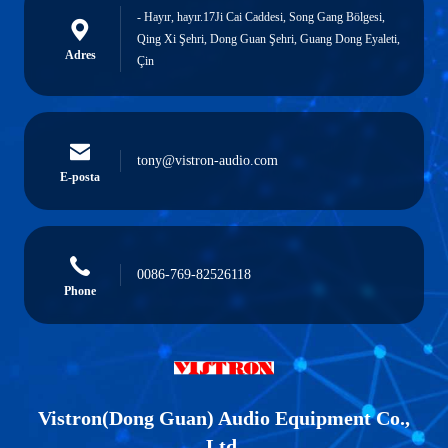
- Hayır, hayır.17Ji Cai Caddesi, Song Gang Bölgesi,
Qing Xi Şehri, Dong Guan Şehri, Guang Dong Eyaleti,
Adres
Çin
tony@vistron-audio.com
E-posta
0086-769-82526118
Phone
Vistron(Dong Guan) Audio Equipment Co.,
Ltd.