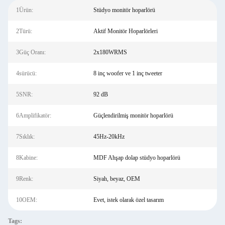
1Ürün:
Stüdyo monitör hoparlörü
2Türü:
Aktif Monitör Hoparlörleri
3Güç Oranı:
2x180WRMS
4sürücü:
8 inç woofer ve 1 inç tweeter
5SNR:
92 dB
6Amplifikatör:
Güçlendirilmiş monitör hoparlörü
7Sıklık:
45Hz-20kHz
8Kabine:
MDF Ahşap dolap stüdyo hoparlörü
9Renk:
Siyah, beyaz, OEM
10OEM:
Evet, istek olarak özel tasarım
Tags: