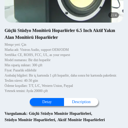
2
/
4
Güçlü Stüdyo Monitörü Hoparlörler 6.5 Inch Aktif Yakın
Alan Monitörü Hoparlörler
Menşe yeri: Çin
Marka adı: Vistron Audio, support OEM/ODM
Sertifika: CE, ROHS, FCC, UL, as your request
Model numarası: Bir dizi hoparlör
Min sipariş miktarı: 300 çift
Fiyat: Pazarlık edilebilir
Ambalaj bilgileri: Bir iç kartonda 1 çift hoparlör, daha sonra bir kartonda paketlenir.
Teslim süresi: 40-50 gün
Ödeme koşulları: T/T, L/C, Western Union, Paypal
Yetenek temini: Ayda 20000 çift
Detay
Description
Vurgulamak:
Güçlü Stüdyo Monitör Hoparlörleri
,
Stüdyo Monitör Hoparlörleri
,
Aktif Monitör Hoparlörleri