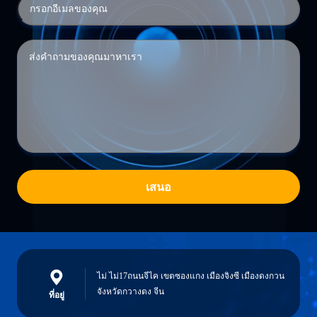
เสนอ
ไม่ ไม่17ถนนจีไค เขตซองแกง เมืองจิงซี เมืองดงกวน
จังหวัดกวางดง จีน
ที่อยู่