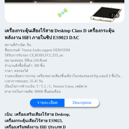
3
/
4
เครื่องกระตุ้นเสียงไร้สาย Desktop Class D เครื่องกระตุ้น
พลังงาน HiFi ภายในชิป ES9023 DAC
สถานที่กำเนิด: จีน
ชื่อแบรนด์: Vistron Audio,support OEM/ODM
ได้รับการรับรอง: CE,ROHS,FCC,ETL,etc
หมายเลขรุ่น: บีทีเอ-250 ดีเอส
จำนวนสั่งซื้อขั้นต่ำ: 300 ชิ้น
ราคา: ต่อรองได้
รายละเอียดการบรรจุ: เครื่องขยายเสียงชิ้นเดียวในกล่องของขวัญ แอมป์ 6 ชิ้นในกล่อง
เวลาการส่งมอบ: 35-45 วัน
เงื่อนไขการชำระเงิน: T / T, L / C, Western Union, เพย์พาล
สามารถในการผลิต: 80000 ชิ้นต่อเดือน
รายละเอียด
Description
เน้น:
เครื่องเสริมเสียงไร้สาย Desktop
,
เครื่องกระตุ้นเสียงไร้สาย ES9023
,
เครื่องเสริมพลังงาน Hifi ประเภท D