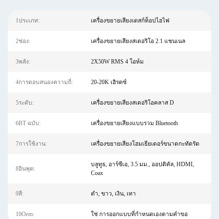
1ประเภท:
เครื่องขยายเสียงเดสก์ท็อปไฮไฟ
2ช่อง:
เครื่องขยายเสียงสเตอริโอ 2.1 แชนเนล
3พลัง:
2X50W RMS 4 โอห์ม
4การตอบสนองความถี่:
20-20K เฮิรตซ์
5ระดับ:
เครื่องขยายเสียงสเตอริโอคลาส D
6BT ฉบับ:
เครื่องขยายเสียงแบบรวม Bluetooth
7การใช้งาน:
เครื่องขยายเสียงโฮมเธียเตอร์ขนาดกะทัดรัด
บลูทูธ, อาร์ซีเอ, 3.5 มม., ออปติคัล, HDMI,
8อินพุต:
Coax
9สี:
ดำ, ขาว, เงิน, เทา
10Oem:
ใช่ การออกแบบที่กำหนดเองตามคำขอ