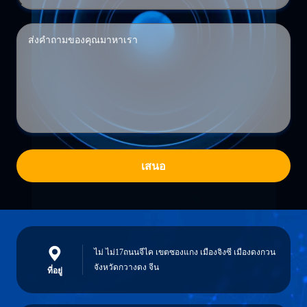
เสนอ
ไม่ ไม่17ถนนจีไค เขตซองแกง เมืองจิงซี เมืองดงกวน
จังหวัดกวางดง จีน
ที่อยู่