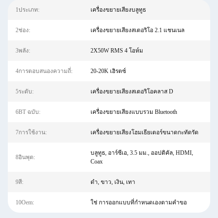
1ประเภท:
เครื่องขยายเสียงบลูทูธ
2ช่อง:
เครื่องขยายเสียงสเตอริโอ 2.1 แชนเนล
3พลัง:
2X50W RMS 4 โอห์ม
4การตอบสนองความถี่:
20-20K เฮิรตซ์
5ระดับ:
เครื่องขยายเสียงสเตอริโอคลาส D
6BT ฉบับ:
เครื่องขยายเสียงแบบรวม Bluetooth
7การใช้งาน:
เครื่องขยายเสียงโฮมเธียเตอร์ขนาดกะทัดรัด
บลูทูธ, อาร์ซีเอ, 3.5 มม., ออปติคัล, HDMI,
8อินพุต:
Coax
9สี:
ดำ, ขาว, เงิน, เทา
10Oem:
ใช่ การออกแบบที่กำหนดเองตามคำขอ