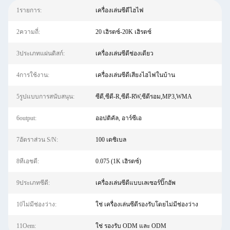
1รายการ:
เครื่องเล่นซีดีไฮไฟ
2ความถี่:
20 เฮิรตซ์-20K เฮิรตซ์
3ประเภทแผ่นดิสก์:
เครื่องเล่นซีดีช่องเดียว
4การใช้งาน:
เครื่องเล่นซีดีเสียงไฮไฟในบ้าน
5รูปแบบการสนับสนุน:
ซีดี,ซีดี-R,ซีดี-RW,ซีดีรอม,MP3,WMA
6output:
ออปติคัล, อาร์ซีเอ
7อัตราส่วน S/N:
100 เดซิเบล
8ทีเอชดี:
0.075 (1K เฮิรตซ์)
9ประเภทซีดี:
เครื่องเล่นซีดีแบบเลเซอร์ปิ๊กอัพ
10ไม่มีช่องว่าง:
ใช่ เครื่องเล่นซีดีรองรับโดยไม่มีช่องว่าง
11Oem:
ใช่ รองรับ ODM และ ODM