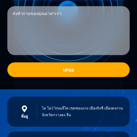
เสนอ
ไม่ ไม่17ถนนจีไค เขตซองแกง เมืองจิงซี เมืองดงกวน
จังหวัดกวางดง จีน
ที่อยู่