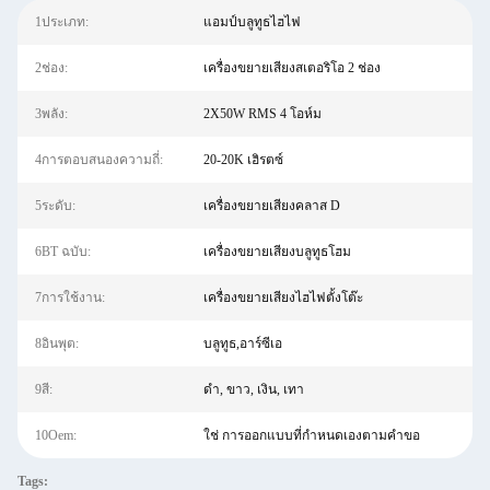
1ประเภท:
แอมป์บลูทูธไฮไฟ
2ช่อง:
เครื่องขยายเสียงสเตอริโอ 2 ช่อง
3พลัง:
2X50W RMS 4 โอห์ม
4การตอบสนองความถี่:
20-20K เฮิรตซ์
5ระดับ:
เครื่องขยายเสียงคลาส D
6BT ฉบับ:
เครื่องขยายเสียงบลูทูธโฮม
7การใช้งาน:
เครื่องขยายเสียงไฮไฟตั้งโต๊ะ
8อินพุต:
บลูทูธ,อาร์ซีเอ
9สี:
ดำ, ขาว, เงิน, เทา
10Oem:
ใช่ การออกแบบที่กำหนดเองตามคำขอ
Tags: