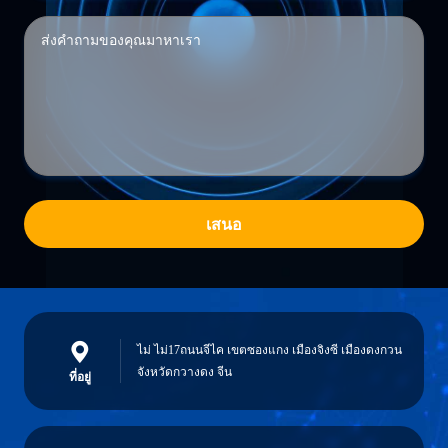
เสนอ
ไม่ ไม่17ถนนจีไค เขตซองแกง เมืองจิงซี เมืองดงกวน
จังหวัดกวางดง จีน
ที่อยู่