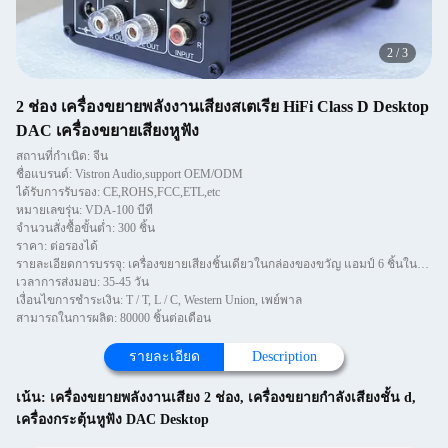
2
/
3
2 ช่อง เครื่องขยายพลังงานเสียงสเตเรีย HiFi Class D Desktop
DAC เครื่องขยายเสียงหูฟัง
สถานที่กำเนิด: จีน
ชื่อแบรนด์: Vistron Audio,support OEM/ODM
ได้รับการรับรอง: CE,ROHS,FCC,ETL,etc
หมายเลขรุ่น: VDA-100 บีที
จำนวนสั่งซื้อขั้นต่ำ: 300 ชิ้น
ราคา: ต่อรองได้
รายละเอียดการบรรจุ: เครื่องขยายเสียงชิ้นเดียวในกล่องของขวัญ แอมป์ 6 ชิ้นในกล่อง
เวลาการส่งมอบ: 35-45 วัน
เงื่อนไขการชำระเงิน: T / T, L / C, Western Union, เพย์พาล
สามารถในการผลิต: 80000 ชิ้นต่อเดือน
รายละเอียด
Description
เน้น:
เครื่องขยายพลังงานเสียง 2 ช่อง
,
เครื่องขยายกําลังเสียงชั้น d
,
เครื่องกระตุ้นหูฟัง DAC Desktop