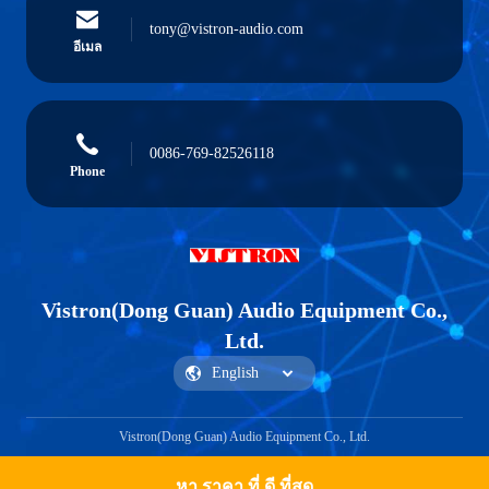
tony@vistron-audio.com
อีเมล
0086-769-82526118
Phone
Vistron(Dong Guan) Audio Equipment Co.,
Ltd.
Vistron(Dong Guan) Audio Equipment Co., Ltd.
หา ราคา ที่ ดี ที่สุด
Get a Quote