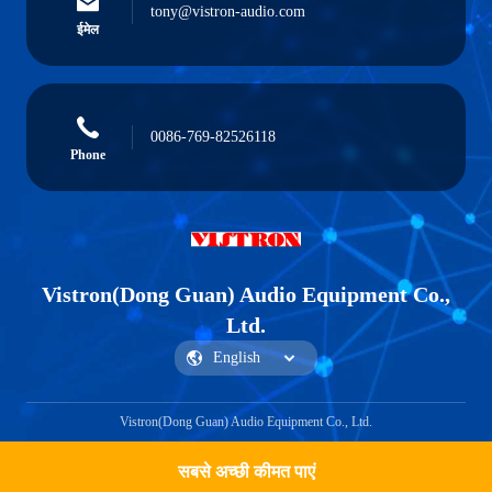
tony@vistron-audio.com
ईमेल
0086-769-82526118
Phone
Vistron(Dong Guan) Audio Equipment Co.,
Ltd.
Vistron(Dong Guan) Audio Equipment Co., Ltd.
सबसे अच्छी कीमत पाएं
Get a Quote