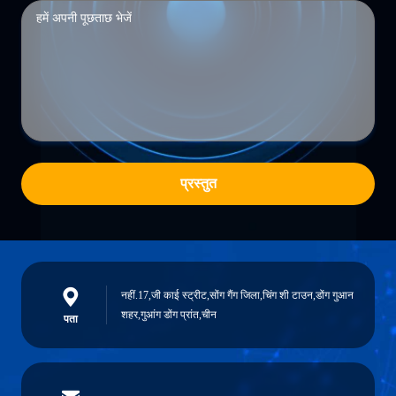
प्रस्तुत
नहीं.17,जी काई स्ट्रीट,सोंग गैंग जिला,चिंग शी टाउन,डोंग गुआन
शहर,गुआंग डोंग प्रांत,चीन
पता