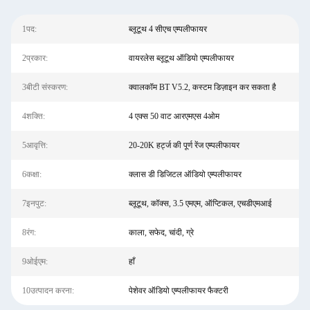
1पद:
ब्लूटूथ 4 सीएच एम्पलीफायर
2प्रकार:
वायरलेस ब्लूटूथ ऑडियो एम्पलीफायर
3बीटी संस्करण:
क्वालकॉम BT V5.2, कस्टम डिज़ाइन कर सकता है
4शक्ति:
4 एक्स 50 वाट आरएमएस 4ओम
5आवृत्ति:
20-20K हर्ट्ज की पूर्ण रेंज एम्पलीफायर
6कक्षा:
क्लास डी डिजिटल ऑडियो एम्पलीफायर
7इनपुट:
ब्लूटूथ, कॉक्स, 3.5 एमएम, ऑप्टिकल, एचडीएमआई
8रंग:
काला, सफेद, चांदी, ग्रे
9ओईएम:
हाँ
10उत्पादन करना:
पेशेवर ऑडियो एम्पलीफायर फैक्टरी