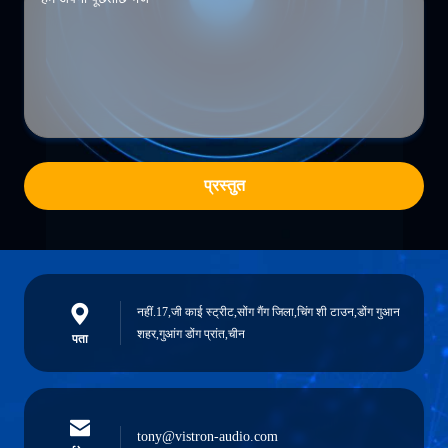
प्रस्तुत
नहीं.17,जी काई स्ट्रीट,सोंग गैंग जिला,चिंग शी टाउन,डोंग गुआन
शहर,गुआंग डोंग प्रांत,चीन
पता
tony@vistron-audio.com