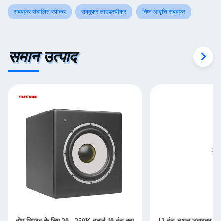
सबवूफर संचालित स्पीकर
सबवूफर लाउडस्पीकर
निम्न आवृत्ति सबवूफर
समान उत्पाद
होम थिएटर के लिए 20 - 250K हर्ट्ज 10 इंच कम
12 इंच डुअल ड्राइवर सब