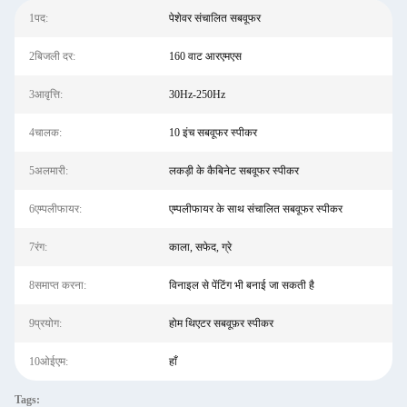
1पद:
पेशेवर संचालित सबवूफर
2बिजली दर:
160 वाट आरएमएस
3आवृत्ति:
30Hz-250Hz
4चालक:
10 इंच सबवूफर स्पीकर
5अलमारी:
लकड़ी के कैबिनेट सबवूफर स्पीकर
6एम्पलीफायर:
एम्पलीफायर के साथ संचालित सबवूफर स्पीकर
7रंग:
काला, सफेद, ग्रे
8समाप्त करना:
विनाइल से पेंटिंग भी बनाई जा सकती है
9प्रयोग:
होम थिएटर सबवूफ़र स्पीकर
10ओईएम:
हाँ
Tags: