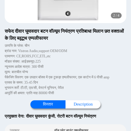
2
/
4
सफेद दीवार घुमावदार बटन वॉल्यूम नियंत्रण प्रतिबाधा मिलान छत वक्ताओं
के लिए ब्लूटूथ एम्पलीफायर
उत्पत्ति के प्लेस: चीन
ब्रांड नाम: Vistron Audio,support OEM/ODM
प्रमाणन: CE,ROHS,FCC,ETL,etc
मॉडल संख्या: आईडब्ल्यूए-225
न्यूनतम आदेश मात्रा: 300 पीसी
मूल्य: बातचीत योग्य
पैकेजिंग विवरण: एक उपहार बॉक्स में एक टुकड़ा एम्पलीफायर, एक कार्टन में 6 पीसी amp
प्रसव के समय: 35-45 दिन
भुगतान शर्तें: टी/टी, एल/सी, वेस्टर्न यूनियन, पेपैल
आपूर्ति की क्षमता: प्रति माह 80000 पीसी
विस्तार
Description
प्रमुखता देना:
दीवार घुमावदार कुंजी
,
रोटरी बटन वॉल्यूम नियंत्रण
1प्रकार:
वॉल प्लेट माउंट एम्पलीफायर