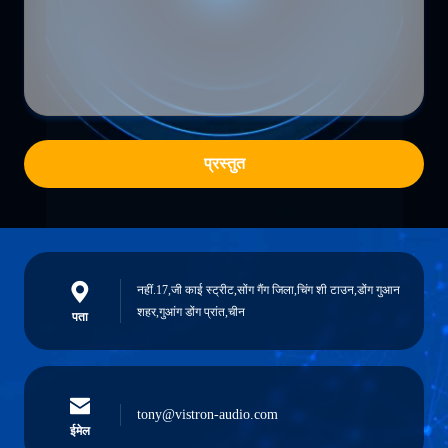
प्रस्तुत
नहीं.17,जी काई स्ट्रीट,सोंग गैंग जिला,चिंग शी टाउन,डोंग गुआन
शहर,गुआंग डोंग प्रांत,चीन
पता
tony@vistron-audio.com
ईमेल