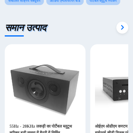
संचालित सक्रिय सबवूफर
ऑडियो एम्पलीफायर बोर्ड
पोर्टेबल ब्लूटूथ स्पीकर
समान उत्पाद
55Hz - 20KHz लकड़ी का पोर्टेबल ब्लूटूथ
ओईएम ओडीएम कस्टम ऑडि
स्पीकर बड़ी मात्रा में बैटरी में निर्मित
हाईफाई सीडी डिस्क प्लेय