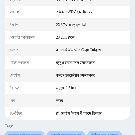
2चैनल:
2 चैनल स्टीरियो एम्पलीफायर
3शक्ति:
2X25W आरएमएस 4ओम
4आवृत्ति प्रतिक्रिया:
20-20K हर्ट्ज
5कक्षा:
क्लास डी वॉल प्लेट वॉल्यूम नियंत्रण
6बीटी संस्करण:
ब्लूटूथ दीवार पैनल एम्पलीफायर
7प्रयोग:
कस्टम इंस्टॉलेशन एम्पलीफायर
8इनपुट:
ब्लूटूथ, 3.5 मिमी
9रंग:
सफेद
10ओईएम:
हाँ, अनुरोध के रूप में कस्टम डिज़ाइन
Tags: