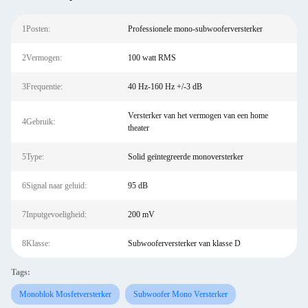
1Posten:
Professionele mono-subwooferversterker
2Vermogen:
100 watt RMS
3Frequentie:
40 Hz-160 Hz +/-3 dB
Versterker van het vermogen van een home
4Gebruik:
theater
5Type:
Solid geïntegreerde monoversterker
6Signal naar geluid:
95 dB
7Inputgevoeligheid:
200 mV
8Klasse:
Subwooferversterker van klasse D
Tags:
Monoblok Mosfetversterker
Subwoofer Mono Versterker