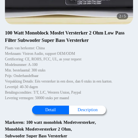
2
/
5
100 Watt Monoblock Mosfet Versterker 2 Ohm Low Pass
Filter Subwoofer Super Bass Versterker
Plaats van herkomst: China
Merknaam: Vistron Audio, support OEM/ODM
Certificering: CE, ROHS, FCC, UL, as your request
Modelnummer: A-100
Min. bestelaantal: 300 stuks
Prijs: Onderhandelbaar
Verpakking Details: Eén versterker in een doos, dan 6 stuks in een karton.
Levertijd: 40-50 dagen
Betalingscondities: T/T, L/C, Western Union, Paypal
Levering vermogen: 50000 stuks per maand
Detail
Description
Markeren:
100 watt monoblok Mosfetversterker
,
Monoblok Mosfetversterker 2 Ohm
,
Subwoofer Super Bass Versterker