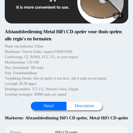
2
/
4
Afstandsbediening Metal HiFi CD-speler voor thuis spelen
alle regio's en formaten
Plaats van herkomst: China
Merknaam: Vistron Audio, support OEM/ODM
Certificering: CE, ROHS, FCC, UL, as your request
Modelnummer: CD-100
Min. bestelaantal: 300 stuks
Prijs: Onderhandelbaar
Verpakking Details: Eén cd-speler in een doos, dan 6 stuks in een karton.
Levertijd: 40-50 dagen
Betalingscondities: T/T, L/C, Western Union, Paypal
Levering vermogen: 50000 stuks per maand
Detail
Description
Markeren:
Afstandsbediening HiFi CD-speler
,
Metal HiFi CD-speler
1Posten:
HiFi-CD-speler