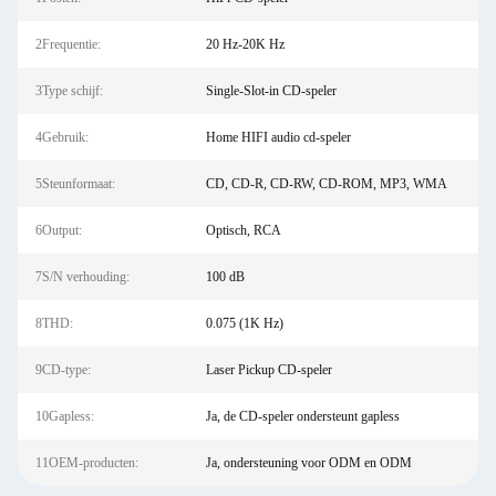
2Frequentie:
20 Hz-20K Hz
3Type schijf:
Single-Slot-in CD-speler
4Gebruik:
Home HIFI audio cd-speler
5Steunformaat:
CD, CD-R, CD-RW, CD-ROM, MP3, WMA
6Output:
Optisch, RCA
7S/N verhouding:
100 dB
8THD:
0.075 (1K Hz)
9CD-type:
Laser Pickup CD-speler
10Gapless:
Ja, de CD-speler ondersteunt gapless
11OEM-producten:
Ja, ondersteuning voor ODM en ODM