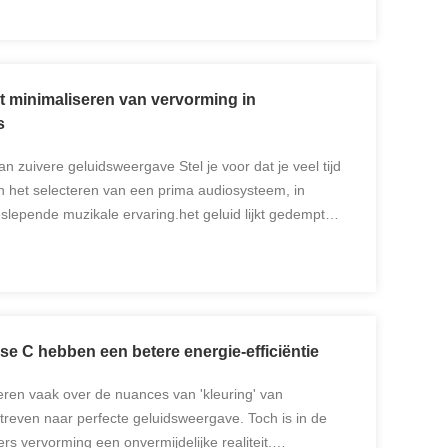
t minimaliseren van vervorming in
s
an zuivere geluidsweergave Stel je voor dat je veel tijd
in het selecteren van een prima audiosysteem, in
lepende muzikale ervaring.het geluid lijkt gedempt
st wordt gehoordDeze teleurstellende ervaring is ...
se C hebben een betere energie-efficiëntie
eren vaak over de nuances van 'kleuring' van
streven naar perfecte geluidsweergave. Toch is in de
rs vervorming een onvermijdelijke realiteit.