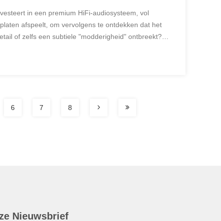
k investeert in een premium HiFi-audiosysteem, vol
 platen afspeelt, om vervolgens te ontdekken dat het
etail of zelfs een subtiele "modderigheid" ontbreekt?
ns Total Harmonic Distortion (THD) zijn. Laat ...
6
7
8
ze Nieuwsbrief