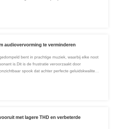
rklassen bereiken delicate evenwichten tussen
om audiovervorming te verminderen
rgedompeld bent in prachtige muziek, waarbij elke noot
onant is.Dit is de frustratie veroorzaakt door
nzichtbaar spook dat achter perfecte geluidskwaliteit
hoorplezier te verstoren op elk moment. Maar hoe ...
vooruit met lagere THD en verbeterde