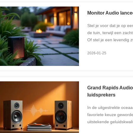
Monitor Audio lance
Stel je voor dat je op e
de tuin, terwijl een zac
Of stel je een levendig
energie geven. Of het n
2026-01-25
Grand Rapids Audio 
luidsprekers
In de uitgestrekte ocea
favoriete keuze geword
uitstekende geluidskwali
prijs. Of je nu een thuis