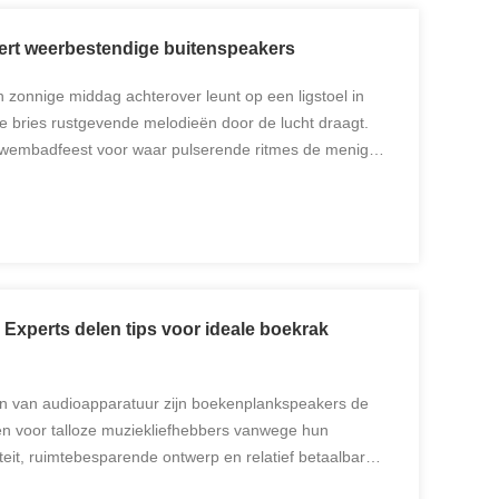
ert weerbestendige buitenspeakers
en zonnige middag achterover leunt op een ligstoel in
hte bries rustgevende melodieën door de lucht draagt.
 zwembadfeest voor waar pulserende ritmes de menigte
u gaat om eenzaam ontspannen of sociale ...
Experts delen tips voor ideale boekrak
an van audioapparatuur zijn boekenplankspeakers de
en voor talloze muziekliefhebbers vanwege hun
teit, ruimtebesparende ontwerp en relatief betaalbare
bioscoop bouwt of een persoonlijke luisterruimte cre...