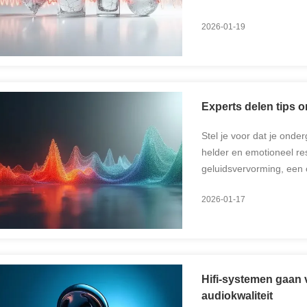
Verschillende versterke
2026-01-19
efficiëntie, ...
Experts delen tips 
Stel je voor dat je onde
helder en emotioneel res
geluidsvervorming, een o
schuilt., klaar om uw ge
2026-01-17
Hifi-systemen gaan 
audiokwaliteit