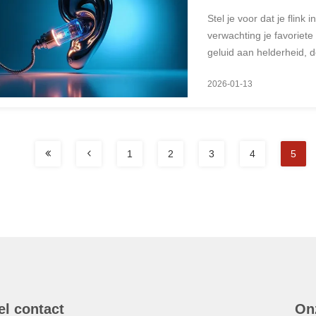
Stel je voor dat je flin
verwachting je favoriete
geluid aan helderheid, d
De boosdoener kan wel ee
2026-01-13
1
2
3
4
5
el contact
On