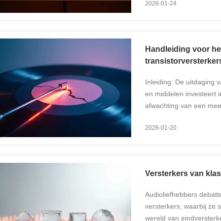
2026-01-24
Handleiding voor he
transistorversterker
Inleiding: De uitdaging v
en middelen investeert 
afwachting van een mees
alsof het door glas gela
2026-01-20
Versterkers van klas
Audioliefhebbers debatt
versterkers, waarbij ze 
wereld van eindversterke