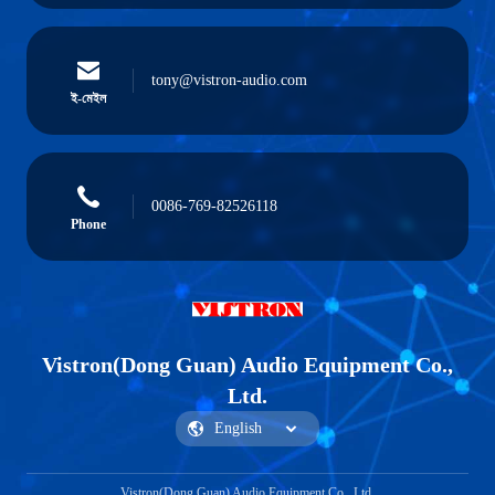
tony@vistron-audio.com
ই-মেইল
0086-769-82526118
Phone
Vistron(Dong Guan) Audio Equipment Co.,
Ltd.
Vistron(Dong Guan) Audio Equipment Co., Ltd.