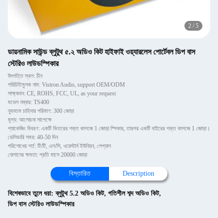
2
/
5
ডায়নামিক সাউন্ড ব্লুটুথ ৫.২ অডিও কিট হাইফাই ওয়্যারলেস পোর্টেবল ডিপ বাস
স্টেরিও লাউডস্পিকার
উৎপত্তি স্থল: চীন
পরিচিতিমুলক নাম: Vistron Audio, support OEM/ODM
সাক্ষ্যদান: CE, ROHS, FCC, UL, as your request
মডেল নম্বার: TS400
ন্যূনতম চাহিদার পরিমাণ: 300 জোড়া
মূল্য: আলোচনা সাপেক্ষে
প্যাকেজিং বিবরণ: একটি ভিতরের শক্ত কাগজে 1 জোড়া স্পিকার, তারপর একটি বাইরের শক্ত কাগজে 1 জোড়া।
ডেলিভারি সময়: 40-50 দিন
পরিশোধের শর্ত: টি/টি, এল/সি, ওয়েস্টার্ন ইউনিয়ন, পেপ্যাল
যোগানের ক্ষমতা: প্রতি মাসে 20000 জোড়া
বিস্তারিত
Description
বিশেষভাবে তুলে ধরা:
ব্লুটুথ 5.2 অডিও কিট
,
গতিশীল শব্দ অডিও কিট
,
ডিপ বাস স্টেরিও লাউডস্পিকার