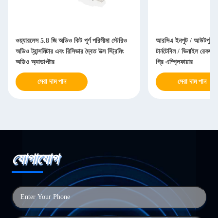
ওয়্যারলেস 5.8 জি অডিও কিট পূর্ণ পরিসীমা স্টেরিও
আরসিএ ইনপুট / আউটপুট হ
অডিও ট্রান্সমিটার এবং রিসিভার দ্বৈত উত্স স্ট্রিমিং
টার্নটেবিল / ভিনাইল রেকর্ড 
অডিও অ্যাডাপ্টার
প্রি এম্প্লিফায়ার
সেরা দাম পান
সেরা দাম পান
যোগাযোগ