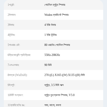
1পয়েন্ট:
পোর্টেবল ব্লুটুথ স্পিকার
2উপাদান:
Woden ক্যাবিনেট স্পিকার
3উফার:
4 ইঞ্চি উফার
4টুইটার:
1 ইঞ্চি টুইটার
5পাওয়ার রেট:
80 ওয়াটের পোর্টেবল স্পিকার
6ফ্রিকোয়েন্সি প্রতিক্রিয়া:
55Hz-20KHz
7এসএনআর:
90 ডিবি
8মাত্রা (WxDxH):
270 ((L) X165 ((W) X135 ((H) মিমি
9ইনপুট:
ব্লুটুথ, 3.5 মিমি অক্স
10বিটি সংস্করণ:
ব্লুটুথ বুহস্কেলফ স্পিকার, V5.0
11ক্যাবিনেটের রঙ:
সাদা, কালো, কমলা