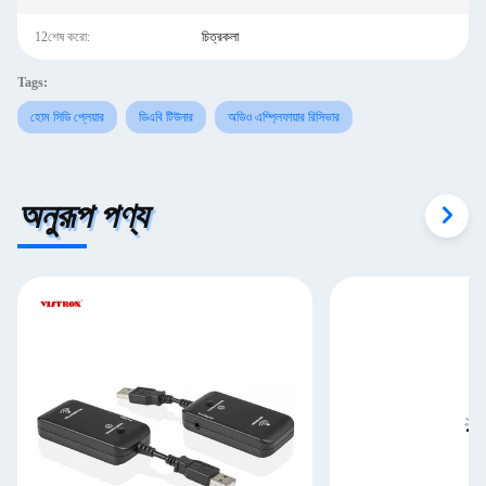
12শেষ করো:
চিত্রকলা
Tags:
হোম সিডি প্লেয়ার
ডিএবি টিউনার
অডিও এম্প্লিফায়ার রিসিভার
অনুরূপ পণ্য