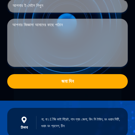
জমা দিন
না, না।17জি কাই স্ট্রিট, গান গ্যাং জেলা, কিং সি টাউন, ডং গুয়ান সিটি,
গুয়াং ডং প্রদেশ, চীন
ঠিকানা