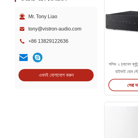
Mr. Tony Liao
tony@vistron-audio.com
+86 13829122636
সলিড ২ চ্যানেল ব্লুট
হাইফাই হোম স্ট
এখনই যোগাযোগ করুন
এম্প
সেরা দ