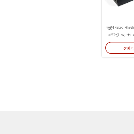
ব্লুটুথ অডিও পাওয়া
আউটপুট সহ প্রো ওয
রি
সেরা দ