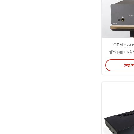
OEM ওয়্যারল
এম্প্লিফায়ার অডিও
ব্লুটুথ এম্প্লিফ
সেরা দ
ইন