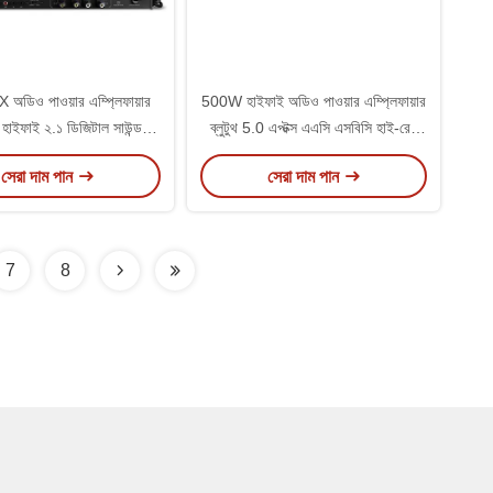
tX অডিও পাওয়ার এম্প্লিফায়ার
500W হাইফাই অডিও পাওয়ার এম্প্লিফায়ার
 হাইফাই ২.১ ডিজিটাল সাউন্ড
ব্লুটুথ 5.0 এপ্টক্স এএসি এসবিসি হাই-রেস
য়ার ২৪ বিট / ১৯২ কেএইচজেড
স্টেরিও ওয়্যারলেস রিসিভার
সেরা দাম পান
সেরা দাম পান
7
8