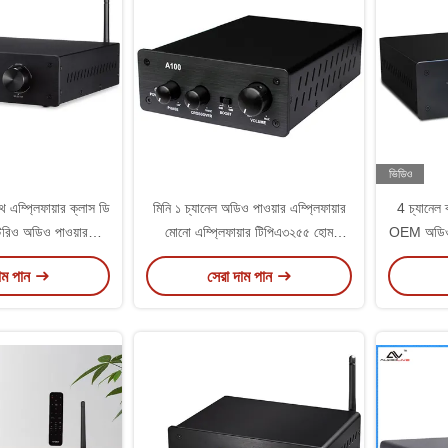
ভিডিও
ুথ এম্প্লিফায়ার ক্লাস ডি
মিনি ১ চ্যানেল অডিও পাওয়ার এম্প্লিফায়ার
4 চ্যানেল 
েরিও অডিও পাওয়ার
মোনো এম্প্লিফায়ার টিপিএ৩২৫৫ হোম
OEM অডিও প
্লিফায়ার
সাবউফার এম্প্লিফায়ার
হোম 
াম পান
সেরা দাম পান