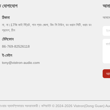
ুত যোগাযোগ
আমা
ঠিকানা
আমাদে
না, না।17জি কাই স্ট্রিট, গান গ্যাং জেলা, কিং সি টাউন, ডং গুয়ান সিটি, গুয়াং ডং
প্রদেশ, চীন
টেলিফোন
86-769-82526118
ই-মেইল
tony@vistron-audio.com
আম
পাওয়ার অ্যামপ্লিফায়ার সরবরাহকারী। কপিরাইট © 2024-2026 Vistron(Dong Guan) Au