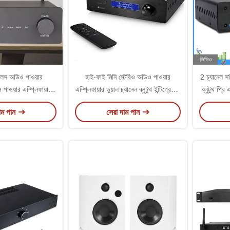
ভিডিও
েস অডিও পাওয়ার
হাই-ফাই মিনি স্টেরিও অডিও পাওয়ার
2 চ্যানেল স
 পাওয়ার এম্প্লিফায়ার
এম্প্লিফায়ার ডুয়াল চ্যানেল ব্লুটুথ ইন্টিগ্রেটেড
ব্লুটুথ প্রি
ায়ার HDMI অপটিক্যাল
রিসিভার এম্প্লিফায়ার
াম পান
সেরা দাম পান
পুট সহ