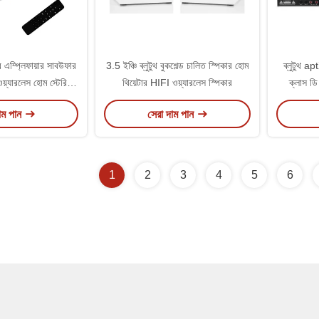
র এম্প্লিফায়ার সাবউফার
3.5 ইঞ্চি ব্লুটুথ বুকশেল্ড চালিত স্পিকার হোম
ব্লুটুথ ap
়্যারলেস হোম স্টেরিও
থিয়েটার HIFI ওয়্যারলেস স্পিকার
ক্লাস ডি
সিভার
এম্প্লিফা
াম পান
সেরা দাম পান
1
2
3
4
5
6