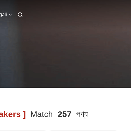
ali
kers ]
Match
257
পণ্য