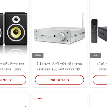
ভিডিও
ভিডিও
িও চালিত স্পিকার জোড়া
2.1 চ্যানেল হাইফাই ব্লুটুথ অডিও পাওয়ার
হাইফাই অ
অডিও মিশ্রণ রেকর্ডিং
এম্প্লিফায়ার 100 ওয়াট সাবউফার সাউন্ড
চ্যানেল
রিসিভার ব্লুটুথ ডিএসি এম্প্লিফায়ার
ইন্টিগ
াম পান
সেরা দাম পান